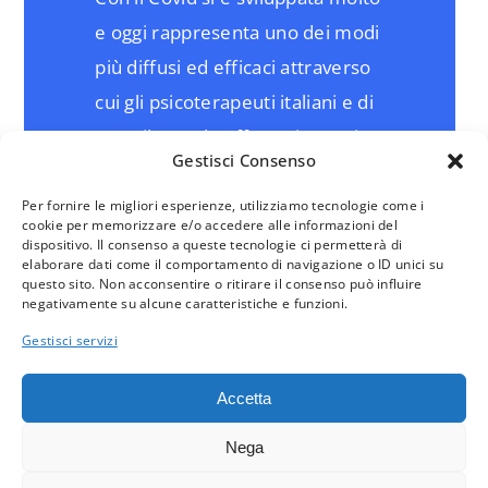
e oggi rappresenta uno dei modi
più diffusi ed efficaci attraverso
cui gli psicoterapeuti italiani e di
tutto il mondo offrono i propri
Gestisci Consenso
servizi alle persone che ne
hanno bisogno.
Per fornire le migliori esperienze, utilizziamo tecnologie come i
cookie per memorizzare e/o accedere alle informazioni del
dispositivo. Il consenso a queste tecnologie ci permetterà di
Ogni percorso e ogni incontro si
elaborare dati come il comportamento di navigazione o ID unici su
questo sito. Non acconsentire o ritirare il consenso può influire
svolge in modo simile a quanto
negativamente su alcune caratteristiche e funzioni.
avviene in presenza, sempre
Gestisci servizi
concordato tra terapeuta e
Accetta
paziente in termini di cadenza e
durata.
Nega