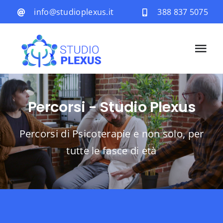
Salta
info@studioplexus.it
388 837 5075
al
contenuto
Tog
Navi
Home
Percorsi - Studio Plexus
Percorsi di Psicoterapie e non solo, per
Chi siamo
tutte le fasce di età
Percorsi