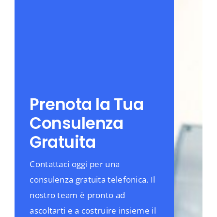
Prenota la Tua
Consulenza
Gratuita
Contattaci oggi per una
consulenza gratuita telefonica. Il
nostro team è pronto ad
ascoltarti e a costruire insieme il