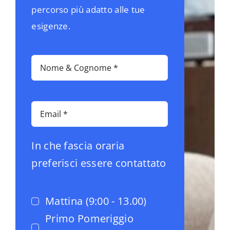
percorso più adatto alle tue
esigenze.
In che fascia oraria
preferisci essere contattato
Mattina (9:00 - 13.00)
Primo Pomeriggio