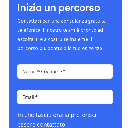
Inizia un percorso
Contattaci per una consulenza gratuita
telefonica. Il nostro team è pronto ad
ascoltarti e a costruire insieme il
percorso più adatto alle tue esigenze.
In che fascia oraria preferisci
essere contattato