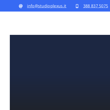
Salta
info@studioplexus.it
388 837 5075
al
contenuto