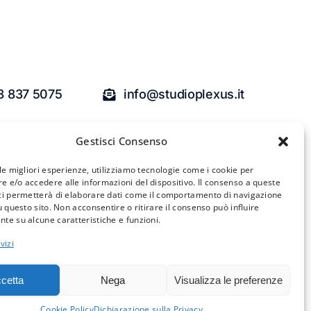
8 837 5075
info@studioplexus.it
Gestisci Consenso
 le migliori esperienze, utilizziamo tecnologie come i cookie per
 e/o accedere alle informazioni del dispositivo. Il consenso a queste
O
ci permetterà di elaborare dati come il comportamento di navigazione
u questo sito. Non acconsentire o ritirare il consenso può influire
I
te su alcune caratteristiche e funzioni.
A RETE
vizi
I
cetta
Nega
Visualizza le preferenze
TERMS OF USE
PRESS
COOKIE POLICY (UE)
Cookie Policy
Dichiarazione sulla Privacy