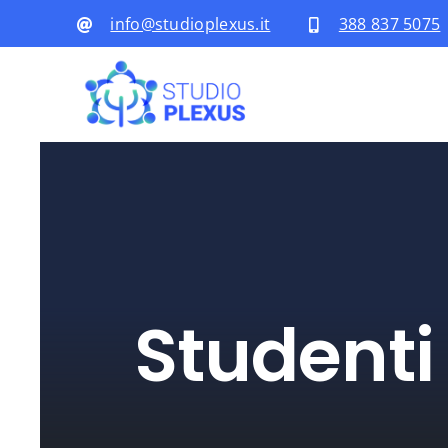
Salta
info@studioplexus.it
388 837 5075
al
contenuto
Studenti