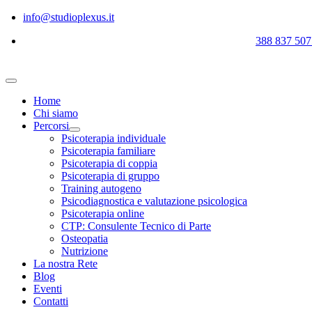
Salta
info@studioplexus.it
al
388 837 507
contenuto
Toggle
Navigation
Home
Chi siamo
Percorsi
Psicoterapia individuale
Psicoterapia familiare
Psicoterapia di coppia
Psicoterapia di gruppo
Training autogeno
Psicodiagnostica e valutazione psicologica
Psicoterapia online
CTP: Consulente Tecnico di Parte
Osteopatia
Nutrizione
La nostra Rete
Blog
Eventi
Contatti