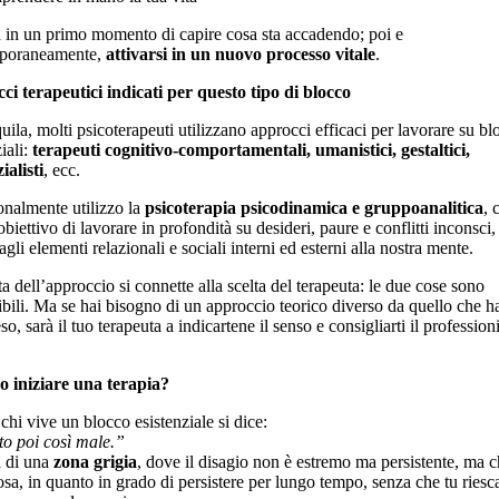
ta in un primo momento di capire cosa sta accadendo; poi e
poraneamente,
attivarsi in un nuovo processo vitale
.
i terapeutici indicati per questo tipo di blocco
ila, molti psicoterapeuti utilizzano approcci efficaci per lavorare su bl
iali:
terapeuti cognitivo-comportamentali, umanistici, gestaltici,
ialisti
, ecc.
onalmente utilizzo la
psicoterapia psicodinamica e gruppoanalitica
, 
obiettivo di lavorare in profondità su desideri, paure e conflitti inconsci
agli elementi relazionali e sociali interni ed esterni alla nostra mente.
ta dell’approccio si connette alla scelta del terapeuta: le due cose sono
ibili. Ma se hai bisogno di un approccio teorico diverso da quello che h
so, sarà il tuo terapeuta a indicartene il senso e consigliarti il profession
 iniziare una terapia?
chi vive un blocco esistenziale si dice:
o poi così male.”
ta di una
zona grigia
, dove il disagio non è estremo ma persistente, ma c
osa, in quanto in grado di persistere per lungo tempo, senza che tu riesca