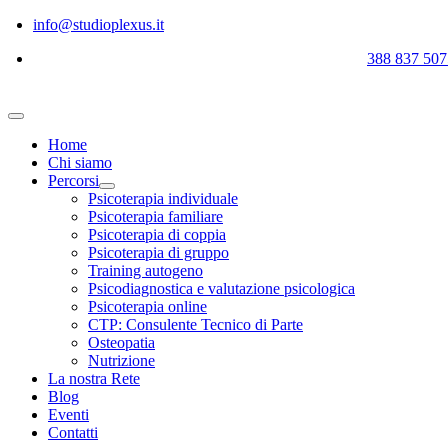
Salta
info@studioplexus.it
al
388 837 507
contenuto
Toggle
Navigation
Home
Chi siamo
Percorsi
Psicoterapia individuale
Psicoterapia familiare
Psicoterapia di coppia
Psicoterapia di gruppo
Training autogeno
Psicodiagnostica e valutazione psicologica
Psicoterapia online
CTP: Consulente Tecnico di Parte
Osteopatia
Nutrizione
La nostra Rete
Blog
Eventi
Contatti