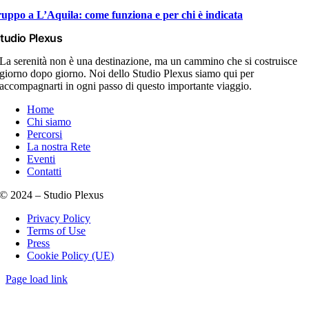
ruppo a L’Aquila: come funziona e per chi è indicata
tudio Plexus
La serenità non è una destinazione, ma un cammino che si costruisce
giorno dopo giorno. Noi dello Studio Plexus siamo qui per
accompagnarti in ogni passo di questo importante viaggio.
Home
Chi siamo
Percorsi
La nostra Rete
Eventi
Contatti
© 2024 – Studio Plexus
Privacy Policy
Terms of Use
Press
Cookie Policy (UE)
Page load link
Torna
in