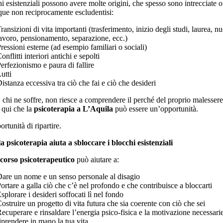
hi esistenziali possono avere molte origini, che spesso sono intrecciate o
e non reciprocamente escludentisi:
ransizioni di vita importanti (trasferimento, inizio degli studi, laurea, n
avoro, pensionamento, separazione, ecc.)
ressioni esterne (ad esempio familiari o sociali)
onflitti interiori antichi e sepolti
erfezionismo e paura di fallire
utti
istanza eccessiva tra ciò che fai e ciò che desideri
 chi ne soffre, non riesce a comprendere il perché del proprio malessere
 qui che la
psicoterapia a L’Aquila
può essere un’opportunità.
rtunità di ripartire.
 psicoterapia aiuta a sbloccare i blocchi esistenziali
corso psicoterapeutico
può aiutare a:
are un nome e un senso personale al disagio
ortare a galla ciò che c’è nel profondo e che contribuisce a bloccarti
splorare i desideri soffocati lì nel fondo
ostruire un progetto di vita futura che sia coerente con ciò che sei
ecuperare e rinsaldare l’energia psico-fisica e la motivazione necessari
iprendere in mano la tua vita