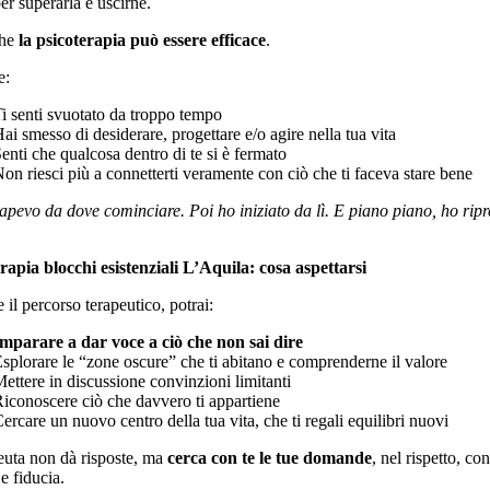
er superarla e uscirne.
che
la psicoterapia può essere efficace
.
e:
i senti svuotato da troppo tempo
ai smesso di desiderare, progettare e/o agire nella tua vita
enti che qualcosa dentro di te si è fermato
on riesci più a connetterti veramente con ciò che ti faceva stare bene
pevo da dove cominciare. Poi ho iniziato da lì. E piano piano, ho ripr
rapia blocchi esistenziali L’Aquila: cosa aspettarsi
 il percorso terapeutico, potrai:
mparare a dar voce a ciò che non sai dire
splorare le “zone oscure” che ti abitano e comprenderne il valore
ettere in discussione convinzioni limitanti
iconoscere ciò che davvero ti appartiene
ercare un nuovo centro della tua vita, che ti regali equilibri nuovi
peuta non dà risposte, ma
cerca con te le tue domande
, nel rispetto, con
 e fiducia.