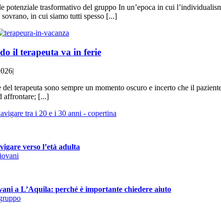
de potenziale trasformativo del gruppo In un’epoca in cui l’individualis
sovrano, in cui siamo tutti spesso [...]
o il terapeuta va in ferie
2026
|
e del terapeuta sono sempre un momento oscuro e incerto che il paziente
 affrontare; [...]
vigare verso l’età adulta
vani a L’Aquila: perché è importante chiedere aiuto