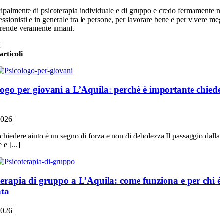
ipalmente di psicoterapia individuale e di gruppo e credo fermamente ne
essionisti e in generale tra le persone, per lavorare bene e per vivere me
i rende veramente umani.
i
articoli
logo per giovani a L’Aquila: perché è importante chied
2026
|
chiedere aiuto è un segno di forza e non di debolezza Il passaggio dalla
 e [...]
terapia di gruppo a L’Aquila: come funziona e per chi 
ata
2026
|