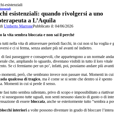
istenziali
chi esistenziali: quando rivolgersi a uno
oterapeuta a L’Aquila
 di
Umberto Marrone
Pubblicato il: 04/06/2026
 la vita sembra bloccata e non sai il perché
 tutti nella vita di attraversare periodi fiacchi, in cui non si ha voglia e 
versi e ci si ferma, senza andare più né avanti né indietro.
ta di fasi passeggere e consapevoli, che appartengono a un normale and
erale che, ampliando lo sguardo, diventano visibili in tutto il loro vitale
to. Se ci fermiamo per un po’, infatti, poi, possiamo andare più avanti
o momenti, però, che sembrano invece non passare mai. Momenti in cu
cada qualcosa di tragico
, ma è come se si sente che dentro si è spento
a. Momenti in cui si perde il senso.
e fasi tutto sembra rallentato, privo di scopo e impossibilitato a riattivar
e si susseguono tutte uguali, non senti nessuno slancio di gusto o di inte
sensazione di essere
bloccatə
, anche se esteriormente tutto “sembra a po
blocchi interiori
a volte possono diventare in grado di bloccare l’intera