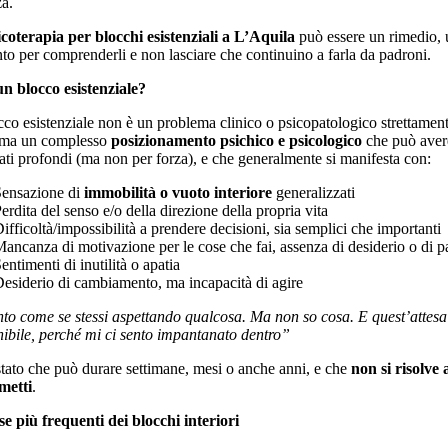
za.
icoterapia per blocchi esistenziali a L’Aquila
può essere un rimedio,
to per comprenderli e non lasciare che continuino a farla da padroni.
n blocco esistenziale
?
co esistenziale non è un problema clinico o psicopatologico strettamen
, ma un complesso
posizionamento psichico e psicologico
che può avere
cati profondi (ma non per forza), e che generalmente si manifesta con:
ensazione di
immobilità o vuoto interiore
generalizzati
erdita del senso e/o della direzione della propria vita
ifficoltà/impossibilità a prendere decisioni, sia semplici che importanti
ancanza di motivazione per le cose che fai, assenza di desiderio o di p
entimenti di inutilità o apatia
esiderio di cambiamento, ma incapacità di agire
to come se stessi aspettando qualcosa. Ma non so cosa. E quest’attesa
nibile, perché mi ci sento impantanato dentro”
tato che può durare settimane, mesi o anche anni, e che
non si risolve
 metti
.
e più frequenti dei blocchi interiori