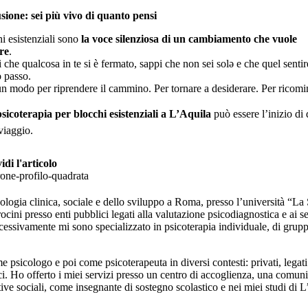
ione: sei più vivo di quanto pensi
hi esistenziali sono
la voce silenziosa di un cambiamento che vuole
re
.
i che qualcosa in te si è fermato, sappi che non sei solə e che quel sentir
o passo.
n modo per riprendere il cammino. Per tornare a desiderare. Per ricomi
psicoterapia per blocchi esistenziali a L’Aquila
può essere l’inizio di
viaggio.
di l'articolo
ologia clinica, sociale e dello sviluppo a Roma, presso l’università “La
rocini presso enti pubblici legati alla valutazione psicodiagnostica e ai se
ccessivamente mi sono specializzato in psicoterapia individuale, di grup
 psicologo e poi come psicoterapeuta in diversi contesti: privati, legati
ci. Ho offerto i miei servizi presso un centro di accoglienza, una comuni
ive sociali, come insegnante di sostegno scolastico e nei miei studi di 